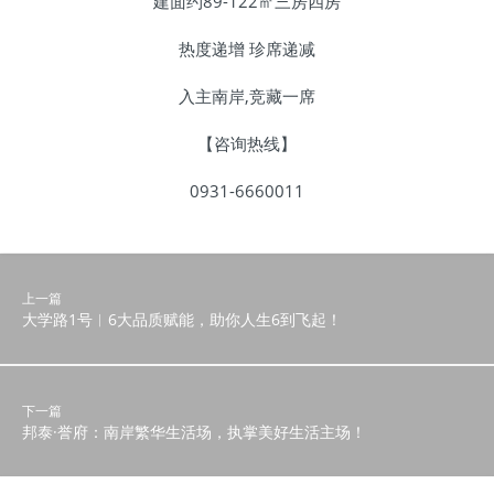
建面约89-122㎡三房四房
热度递增 珍席递减
入主南岸,竞藏一席
【咨询热线】
0931-6660011
上一篇
大学路1号︱6大品质赋能，助你人生6到飞起！
下一篇
邦泰·誉府：南岸繁华生活场，执掌美好生活主场！