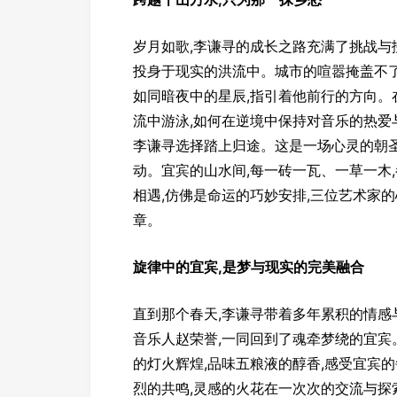
岁月如歌,李谦寻的成长之路充满了挑战与
投身于现实的洪流中。城市的喧嚣掩盖不了
如同暗夜中的星辰,指引着他前行的方向。
流中游泳,如何在逆境中保持对音乐的热爱
李谦寻选择踏上归途。这是一场心灵的朝圣
动。宜宾的山水间,每一砖一瓦、一草一木
相遇,仿佛是命运的巧妙安排,三位艺术家的
章。
旋律中的宜宾,是梦与现实的完美融合
直到那个春天,李谦寻带着多年累积的情感
音乐人赵荣誉,一同回到了魂牵梦绕的宜宾
的灯火辉煌,品味五粮液的醇香,感受宜宾
烈的共鸣,灵感的火花在一次次的交流与探