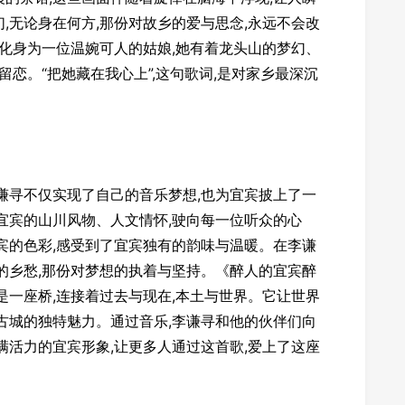
,无论身在何方,那份对故乡的爱与思念,永远不会改
是化身为一位温婉可人的姑娘,她有着龙头山的梦幻、
留恋。“把她藏在我心上”,这句歌词,是对家乡最深沉
谦寻不仅实现了自己的音乐梦想,也为宜宾披上了一
宜宾的山川风物、人文情怀,驶向每一位听众的心
宾的色彩,感受到了宜宾独有的韵味与温暖。在李谦
的乡愁,那份对梦想的执着与坚持。《醉人的宜宾醉
是一座桥,连接着过去与现在,本土与世界。它让世界
古城的独特魅力。通过音乐,李谦寻和他的伙伴们向
满活力的宜宾形象,让更多人通过这首歌,爱上了这座