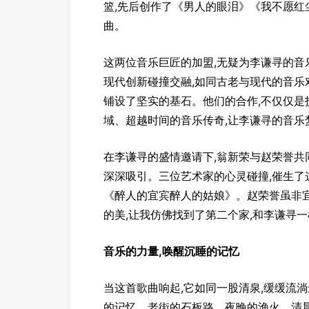
篮,先后创作了《男人的眼泪》《我不愿
曲。
这两位音乐巨匠的加盟,无疑为李谦寻的
现代创新碰撞交融,如同古老与现代的音乐
铺设了坚实的基石。他们的合作,不仅仅是
域、超越时间的音乐传奇,让李谦寻的音乐
在李谦寻的盛情邀请下,翁新荣与赵荣誉共
深深吸引。三位艺术家的心灵碰撞,催生
《醉人的宜宾醉人的姑娘》。赵荣誉虽非宜
的美,让我仿佛找到了第二个家,和李谦寻一
音乐的力量,唤醒沉睡的记忆
当这首歌曲响起,它如同一股清泉,缓缓流
的记忆。老街的石板路、夜晚的渔火、清晨