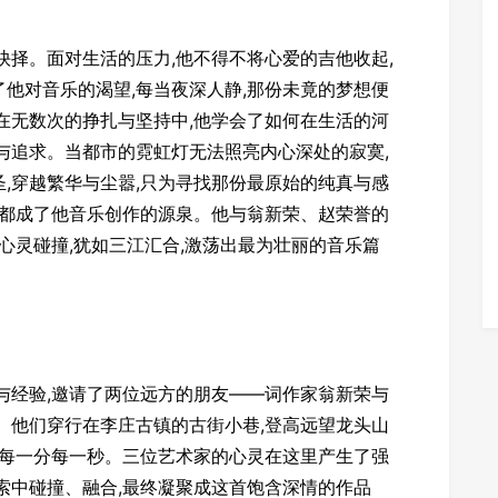
抉择。面对生活的压力,他不得不将心爱的吉他收起,
他对音乐的渴望,每当夜深人静,那份未竟的梦想便
在无数次的挣扎与坚持中,他学会了如何在生活的河
与追求。当都市的霓虹灯无法照亮内心深处的寂寞,
,穿越繁华与尘嚣,只为寻找那份最原始的纯真与感
,都成了他音乐创作的源泉。他与翁新荣、赵荣誉的
心灵碰撞,犹如三江汇合,激荡出最为壮丽的音乐篇
与经验,邀请了两位远方的朋友——词作家翁新荣与
。他们穿行在李庄古镇的古街小巷,登高远望龙头山
的每一分每一秒。三位艺术家的心灵在这里产生了强
索中碰撞、融合,最终凝聚成这首饱含深情的作品