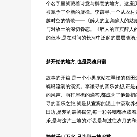
个名字里就藏着诗意与醉意的地方。这座
被赋予了全新的旋律。李谦寻,一个从农村
越时空的情歌——《醉人的宜宾醉人的姑娘
与对故土的深切眷恋。《醉人的宜宾醉人的
的低吟,是在时间的长河中泛起的层层涟漪
梦开始的地方,也是灵魂归宿
故事的开篇,是一个小男孩站在翠绿的稻田
蜿蜒流淌的溪流。李谦寻的音乐梦想,正是
的风声、雨打屋檐的滴答,都成为了他最初
寻的音乐之旅,就是从宜宾的泥土中汲取养
田边,是梦的最初摇篮,每一粒谷穗都承载
乐,是与这片土地的对话,是与过往岁月的
跨越千山万水,只为那一抹乡愁