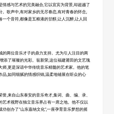
是情感与艺术的完美融合,它以宜宾为背景,却超越了
。歌声中,有对家乡的无尽眷恋,有对青春的怀念,
一个音符,都像是五粮液的甘醇,让人沉醉,让人回
地域的两位音乐才子的鼎力支持。尤为引人注目的两
旅增添了璀璨的光彩。翁新荣,这位福建莆田的文艺瑰
大师,更是深谙中华传统音乐精髓的艺术家。他的笔
作品,如同细腻的情感织锦,温柔地铺展在听众的心
荣誉,来自山东泰安的音乐奇才,集词、曲、编、录、
帜的艺术视野在独立音乐界占有一席之地。他不仅以
成功创办了“山东嘉纳文化”,一座孕育音乐梦想的摇