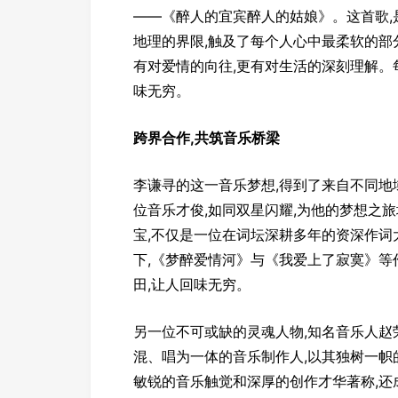
——《醉人的宜宾醉人的姑娘》。这首歌,
地理的界限,触及了每个人心中最柔软的部分
有对爱情的向往,更有对生活的深刻理解。每
味无穷。
跨界合作,共筑音乐桥梁
李谦寻的这一音乐梦想,得到了来自不同
位音乐才俊,如同双星闪耀,为他的梦想之
宝,不仅是一位在词坛深耕多年的资深作词
下,《梦醉爱情河》与《我爱上了寂寞》等
田,让人回味无穷。
另一位不可或缺的灵魂人物,知名音乐人赵
混、唱为一体的音乐制作人,以其独树一
敏锐的音乐触觉和深厚的创作才华著称,还