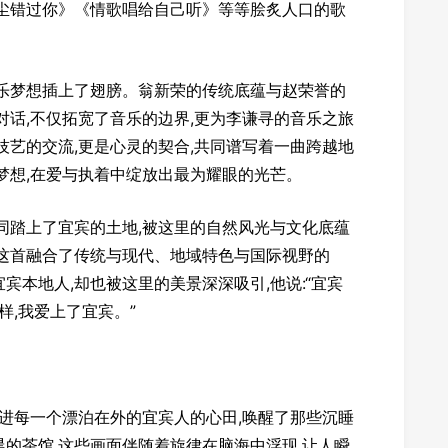
红尘错过你》《情歌唱给自己听》等等脍炙人口的歌
音乐梦想插上了翅膀。翁新荣的传统底蕴与赵荣誉的
对话,不仅拓宽了音乐的边界,更为李谦寻的音乐之旅
技艺的交流,更是心灵的契合,共同谱写着一曲跨越地
梦想,在爱与执着中绽放出最为耀眼的光芒。
同踏上了宜宾的土地,被这里的自然风光与文化底蕴
了这首融合了传统与现代、地域特色与国际视野的
宾本地人,却也被这里的美景深深吸引,他说:“宜宾
样,我爱上了宜宾。”
淌进每一个漂泊在外的宜宾人的心田,唤醒了那些沉睡
的茶馆,这些画面伴随着旋律在脑海中浮现,让人瞬