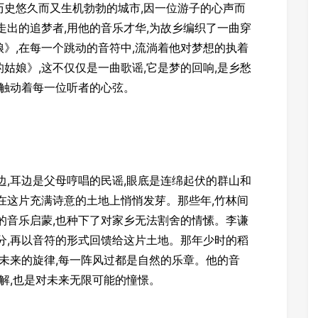
历史悠久而又生机勃勃的城市,因一位游子的心声而
走出的追梦者,用他的音乐才华,为故乡编织了一曲穿
》,在每一个跳动的音符中,流淌着他对梦想的执着
姑娘》,这不仅仅是一曲歌谣,它是梦的回响,是乡愁
,触动着每一位听者的心弦。
边,耳边是父母哼唱的民谣,眼底是连绵起伏的群山和
在这片充满诗意的土地上悄悄发芽。那些年,竹林间
的音乐启蒙,也种下了对家乡无法割舍的情愫。李谦
分,再以音符的形式回馈给这片土地。那年少时的稻
着未来的旋律,每一阵风过都是自然的乐章。他的音
和解,也是对未来无限可能的憧憬。