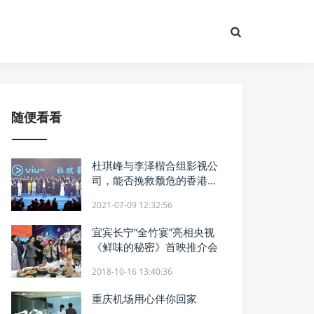
随便看看
杜琪峰与李泽楷合组影视公
司，能否挽救颓危的香港电
影？
2021-07-09 12:32:56
宜宾长宁“全竹宴”亮相央视
《鲜味的秘密》首映推介会
2018-10-16 13:40:36
重庆机场用心伴你回家