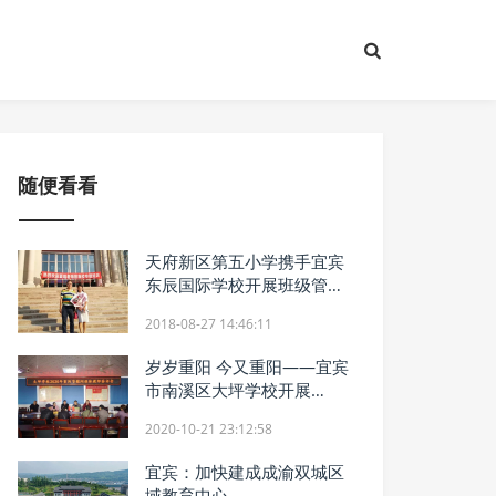
随便看看
天府新区第五小学携手宜宾
东辰国际学校开展班级管理
友好交流会
2018-08-27 14:46:11
岁岁重阳 今又重阳——宜宾
市南溪区大坪学校开展
2020年重阳节慰问退休教
2020-10-21 23:12:58
师茶话会
宜宾：加快建成成渝双城区
域教育中心