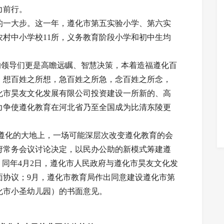
力前行。
的一大步。这一年，遵化市第五实验小学、第六实
村中小学校11所，义务教育阶段小学和初中生均
的领导们更是高瞻远瞩、智慧决策，本着造福遵化百
，想百姓之所想，急百姓之所急，念百姓之所念，
化市昊友文化发展有限公司投资建设一所新的、高
力争使遵化教育在河北省乃至全国成为比清东陵更
遵化的大地上，一场可能深层次改变遵化教育的会
府常务会议讨论决定，以民办公助的新模式筹建遵
。同年4月2日，遵化市人民政府与遵化市昊友文化发
面协议；9月，遵化市教育局作出同意建设遵化市第
化市小圣幼儿园）的书面意见。