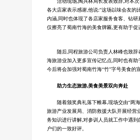
活动现场,陶兴林局长发表致辞,对本
各大店家表示感谢,他说:”这场以味会友
内涵,同时也体现了各店家服务食客、钻研厨艺
仅擦亮了蜀南竹海的美食牌匾,更有助于促
随后,同程旅游公司负责人林峰也致辞表
海旅游业加入更多宣传记忆点,同时也有助
今后将会加强对蜀南竹海“竹”字号美食的
助力生态旅游,美食美景双向奔赴
随着颁奖典礼落下帷幕,现场交由“两
旅游产业发展局、消防救援大队开展经营
务知识进行讲解,对参训人员就工作中遇到的
户们的一致好评。