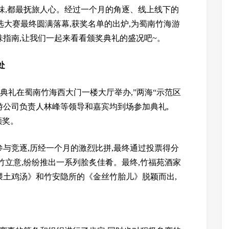
味,都最抚旅人心。经过一个月的角逐、线上线下的
选大赛最终圆满落幕,获奖名单的出炉,为蜀南竹海游
指南,让我们一起来看看颁奖典礼的盛况吧~。
处
颁奖典礼在蜀南竹海西大门一楼大厅举办,”两海“示范区
游公司负责人林峰等领导和嘉宾均到场参加典礼,
颁奖。
参与竞逐,历经一个月的激烈比拼,最终通过投票得分
竹立意,纷纷推出一系列脍炙佳肴。最终,竹福苑酒家
煨土鸡汤》和竹安隐所的《金丝竹胎儿》脱颖而出,