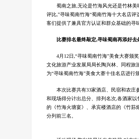
蜀南之旅,无论是竹海风光还是竹林美
评比,”寻味蜀南竹海“蜀南竹海十大名店评
客们提供了兼具官方认证和群众基础的寻味
比赛排名最终敲定,寻味蜀南再添好去
4月12日,“寻味蜀南竹海”美食大赛
文化旅游产业发展局局长陶兴林、同程旅
为“寻味蜀南竹海”美食大赛十佳名店进行
本次比赛共有33家酒店、民宿和农庄
和现场得分计出总分、排列名次,各酒家以
的《竹海火塘宴》、承宾楼酒店的《竹荪
分列前三名。