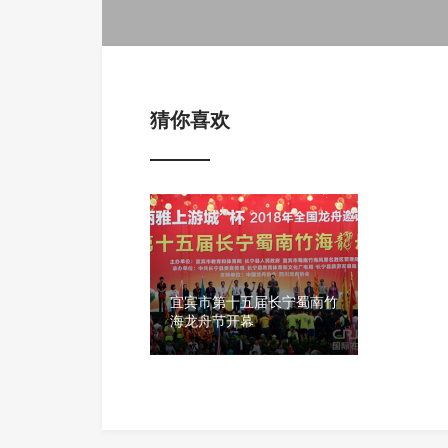
猜你喜欢
宜宾市第十五届长宁蜀南竹
海龙舟节开幕