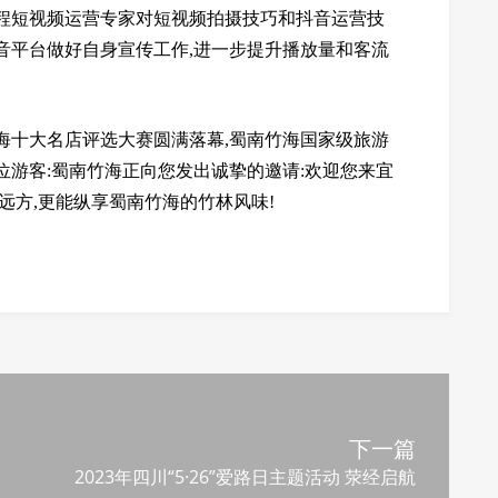
同程短视频运营专家对短视频拍摄技巧和抖音运营技
音平台做好自身宣传工作,进一步提升播放量和客流
海十大名店评选大赛圆满落幕,蜀南竹海国家级旅游
位游客:蜀南竹海正向您发出诚挚的邀请:欢迎您来宜
远方,更能纵享蜀南竹海的竹林风味!
下一篇
2023年四川“5·26”爱路日主题活动 荥经启航