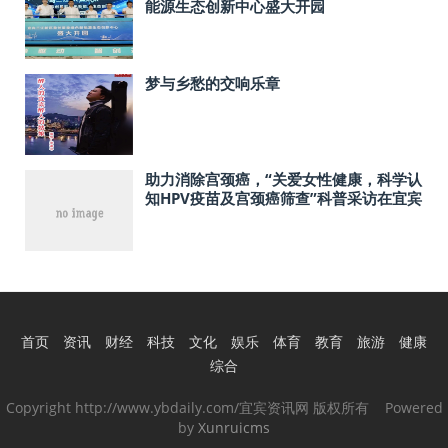
能源生态创新中心盛大开园
梦与乡愁的交响乐章
助力消除宫颈癌，“关爱女性健康，科学认
知HPV疫苗及宫颈癌筛查”科普采访在宜宾
举行
首页
资讯
财经
科技
文化
娱乐
体育
教育
旅游
健康
综合
Copyright http://www.ybdaily.com/宜宾资讯网 版权所有 Powered
by
Xunruicms