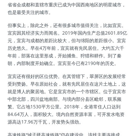
省省会成都和直辖市重庆已成为中国西南地区的明星城市，
也是最受关注的城市。
但事实上，除此之外，还有很多城市值得关注，比如宜宾。
宜宾因其经济实力而闻名。2019年国内生产总值2601.89亿
元，宜宾与成都的差距比较大，但与绵阳的差距很小。宜宾
历史悠久。早在4万年前，宜宾就有先民居住。大约五六千
年前，部落在这里形成，开始捕鱼、狩猎和耕作。到了秦
朝，内部制度开始确立。宜宾至今已有2190年的历史。
宜宾还有很好的区位优势。在其管辖下，翠屏区的发展经常
受到赞扬。早在原始社会，就有先民居住在这片土地上，这
就是博人的聚居地。它是宜宾市的一个市辖区。位于宜宾市
中部北部，四川盆地南部。与境内部分县区毗邻，联系频
繁。它占地1530平方公里。2018年，全港常住人口达到
84.64万人，面积较大。境内自然资源丰富，可开发水电资
源高达17.96万千瓦，开发势头强劲。
高速铁路“城子驿高速铁路”仍在建设中。该线主要连接成