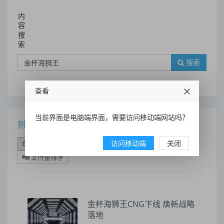
内
容
搜
索
搜索
查看
当前界面是电脑端界面，需要访问移动端网站吗？
列表
访问移动端
关闭
时间排序
点击排序
评论排序
评分排序
支持量排序
金杯海狮王CNG下线 焕新战略
落地