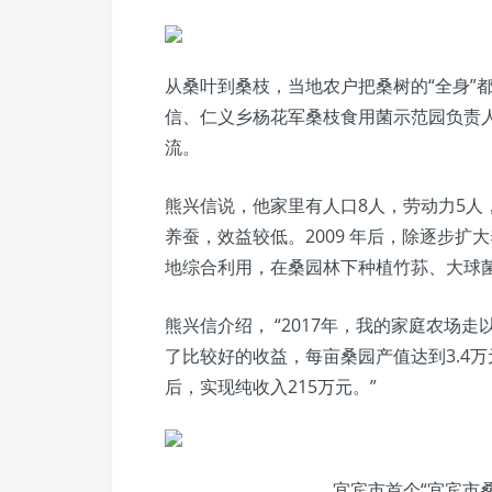
从桑叶到桑枝，当地农户把桑树的“全身”
信、仁义乡杨花军桑枝食用菌示范园负责
流。
熊兴信说，他家里有人口8人，劳动力5人
养蚕，效益较低。2009 年后，除逐步
地综合利用，在桑园林下种植竹荪、大球
熊兴信介绍， “2017年，我的家庭农场
了比较好的收益，每亩桑园产值达到3.4万
后，实现纯收入215万元。”
宜宾市首个“宜宾市