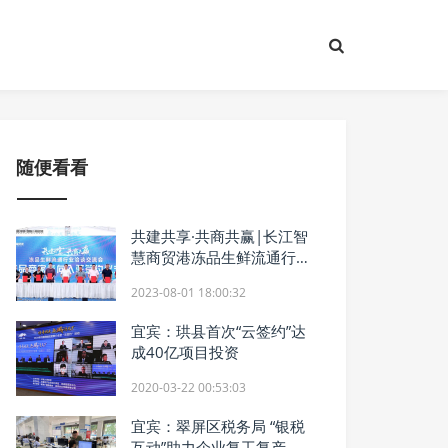
随便看看
共建共享·共商共赢|长江智
慧商贸港冻品生鲜流通行业
洽谈交流会圆满落成
2023-08-01 18:00:32
宜宾：珙县首次“云签约”达
成40亿项目投资
2020-03-22 00:53:03
宜宾：翠屏区税务局 “银税
互动”助力企业复工复产