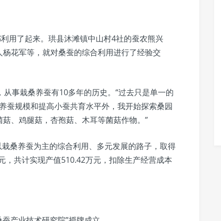
都利用了起来。珙县沐滩镇中山村4社的蚕农熊兴
人杨花军等，就对桑蚕的综合利用进行了经验交
，从事栽桑养蚕有10多年的历史。“过去只是单一的
扩大养蚕规模和提高小蚕共育水平外，我开始探索桑园
菌菇、鸡腿菇，杏孢菇、木耳等菌菇作物。”
走以栽桑养蚕为主的综合利用、多元发展的路子，取得
元，共计实现产值510.42万元，扣除生产经营成本
桑蚕产业技术研究院”授牌成立