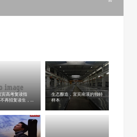
年宜宾高考复读指
生态酿造，宜宾南溪的独特
办不再招复读生，家
样本
选？