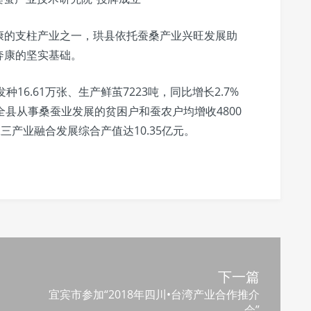
康的支柱产业之一，珙县依托蚕桑产业兴旺发展助
奔康的坚实基础。
种16.61万张、生产鲜茧7223吨，同比增长2.7%
；全县从事桑蚕业发展的贫困户和蚕农户均增收4800
三产业融合发展综合产值达10.35亿元。
下一篇
宜宾市参加“2018年四川•台湾产业合作推介
会”