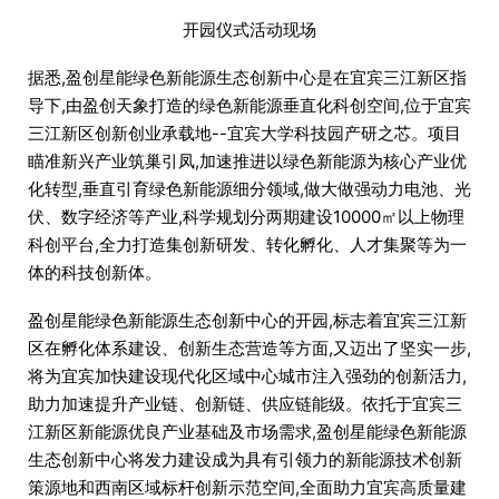
开园仪式活动现场
据悉,盈创星能绿色新能源生态创新中心是在宜宾三江新区指
导下,由盈创天象打造的绿色新能源垂直化科创空间,位于宜宾
三江新区创新创业承载地--宜宾大学科技园产研之芯。项目
瞄准新兴产业筑巢引凤,加速推进以绿色新能源为核心产业优
化转型,垂直引育绿色新能源细分领域,做大做强动力电池、光
伏、数字经济等产业,科学规划分两期建设10000㎡以上物理
科创平台,全力打造集创新研发、转化孵化、人才集聚等为一
体的科技创新体。
盈创星能绿色新能源生态创新中心的开园,标志着宜宾三江新
区在孵化体系建设、创新生态营造等方面,又迈出了坚实一步,
将为宜宾加快建设现代化区域中心城市注入强劲的创新活力,
助力加速提升产业链、创新链、供应链能级。依托于宜宾三
江新区新能源优良产业基础及市场需求,盈创星能绿色新能源
生态创新中心将发力建设成为具有引领力的新能源技术创新
策源地和西南区域标杆创新示范空间,全面助力宜宾高质量建