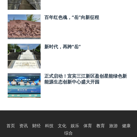
百年红色魂，“岳”向新征程
新时代，再跨“岳”
正式启动！宜宾三江新区盈创星能绿色新
能源生态创新中心盛大开园
首页
资讯
财经
科技
文化
娱乐
体育
教育
旅游
健康
综合