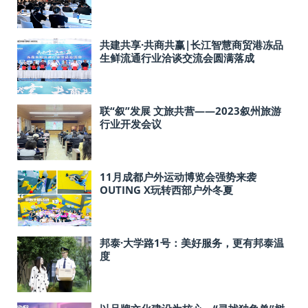
成都分会场成功举办
共建共享·共商共赢|长江智慧商贸港冻品
生鲜流通行业洽谈交流会圆满落成
联“叙”发展 文旅共营——2023叙州旅游
行业开发会议
11月成都户外运动博览会强势来袭
OUTING X玩转西部户外冬夏
邦泰·大学路1号：美好服务，更有邦泰温
度