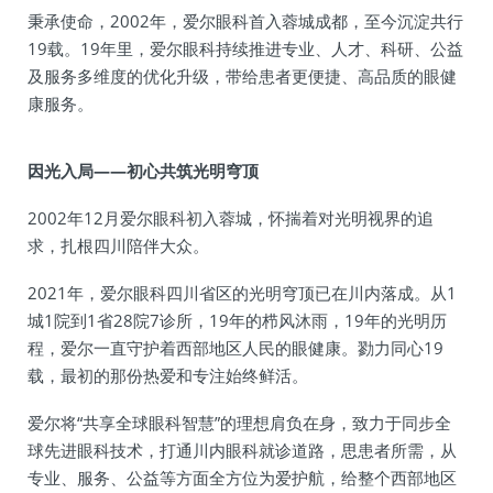
秉承使命，2002年，爱尔眼科首入蓉城成都，至今沉淀共行
19载。19年里，爱尔眼科持续推进专业、人才、科研、公益
及服务多维度的优化升级，带给患者更便捷、高品质的眼健
康服务。
因光入局——初心共筑光明穹顶
2002年12月爱尔眼科初入蓉城，怀揣着对光明视界的追
求，扎根四川陪伴大众。
2021年，爱尔眼科四川省区的光明穹顶已在川内落成。从1
城1院到1省28院7诊所，19年的栉风沐雨，19年的光明历
程，爱尔一直守护着西部地区人民的眼健康。勠力同心19
载，最初的那份热爱和专注始终鲜活。
爱尔将“共享全球眼科智慧”的理想肩负在身，致力于同步全
球先进眼科技术，打通川内眼科就诊道路，思患者所需，从
专业、服务、公益等方面全方位为爱护航，给整个西部地区