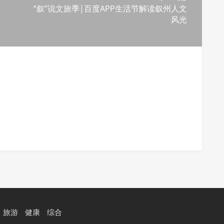
“叙”说文旅季|百度APP生活节解读叙州人文
风光
旅游
健康
综合