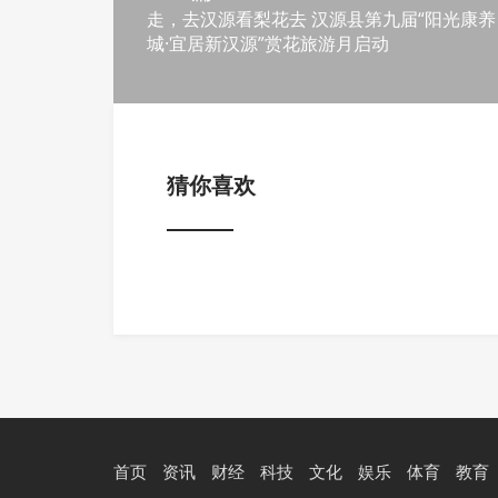
走，去汉源看梨花去 汉源县第九届“阳光康养
城·宜居新汉源”赏花旅游月启动
猜你喜欢
首页
资讯
财经
科技
文化
娱乐
体育
教育