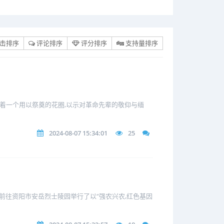
击排序
评论排序
评分排序
支持量排序
放着一个用以祭奠的花圈,以示对革命先辈的敬仰与缅
2024-08-07 15:34:01
25
队”前往资阳市安岳烈士陵园举行了以“强农兴农,红色基因