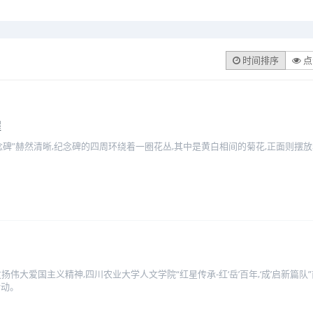
时间排序
点
程
念碑”赫然清晰,纪念碑的四周环绕着一圈花丛,其中是黄白相间的菊花,正面则摆
扬伟大爱国主义精神,四川农业大学人文学院“红星传承-红‘岳’百年,‘成’启新篇
活动。