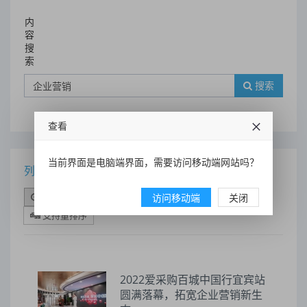
内
容
搜
索
搜索
查看
当前界面是电脑端界面，需要访问移动端网站吗？
列表
时间排序
点击排序
评论排序
评分排序
访问移动端
关闭
支持量排序
2022爱采购百城中国行宜宾站
圆满落幕，拓宽企业营销新生