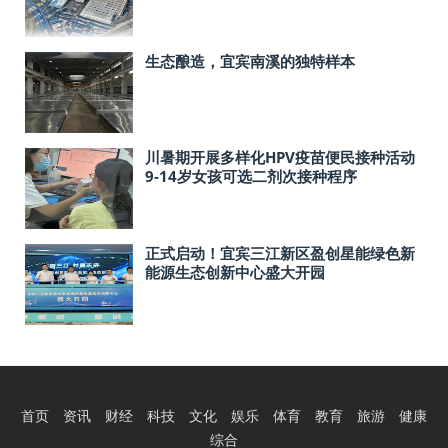
生态酿造，宜宾南溪的独特样本
川暑期开展多样化HPV疫苗便民接种活动
9-14岁女孩可选二剂次接种程序
正式启动！宜宾三江新区盈创星能绿色新
能源生态创新中心盛大开园
首页
资讯
财经
科技
文化
娱乐
体育
教育
旅游
健康
综合