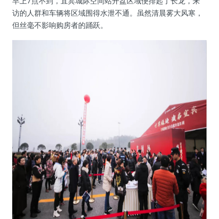
早上7点不到，宜宾城际空间站开盘区域便排起了长龙，来
访的人群和车辆将区域围得水泄不通。虽然清晨雾大风寒，
但丝毫不影响购房者的踊跃。