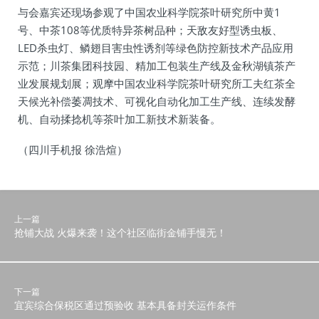
与会嘉宾还现场参观了中国农业科学院茶叶研究所中黄1
号、中茶108等优质特异茶树品种；天敌友好型诱虫板、
LED杀虫灯、鳞翅目害虫性诱剂等绿色防控新技术产品应用
示范；川茶集团科技园、精加工包装生产线及金秋湖镇茶产
业发展规划展；观摩中国农业科学院茶叶研究所工夫红茶全
天候光补偿萎凋技术、可视化自动化加工生产线、连续发酵
机、自动揉捻机等茶叶加工新技术新装备。
（四川手机报 徐浩煊）
上一篇
抢铺大战 火爆来袭！这个社区临街金铺手慢无！
下一篇
宜宾综合保税区通过预验收 基本具备封关运作条件